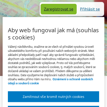
Zaregistrovat se
Přihlásit se
Aby web fungoval jak má (souhlas
s cookies)
Vážený návštěvníku, snažíme se ze všech sil přinášet vysokou úroveň
uživatelského komfortu při používání našich webových stránek. Mezi
základní předpoklady patří např. aby správně fungovalo vyhledávání,
abychom vás neobtěžovali nevhodnou reklamou nebo abychom měli
Jsem tu poprvé
Úvodní stránka
dostatek podnětů, jak web vylepšovat. Proto od Vás potřebujeme
souhlas se zpracováním souborů cookies, tj. malých souborů, které se
Hledám práci
Hledám zaměstnance
dočasně ukládají ve vašem prohlížeči. Předem děkujeme za udělení
souhlasu. Data využijeme ke zlepšování našich služeb a přizpůsobení
obsahu webu přímo Vám na míru.
Oznámení o ochraně osobních
Tato pracovní nabídka již není
údajů a souborů cookie
platná.
Zamítnout vše kromě nutných cookies
Podívejte se na
aktuální nabídku práce
.