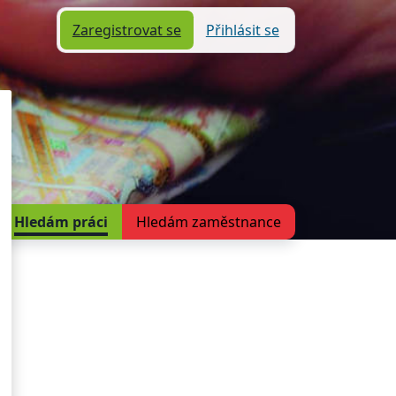
Zaregistrovat se
Přihlásit se
Hledám práci
Hledám zaměstnance