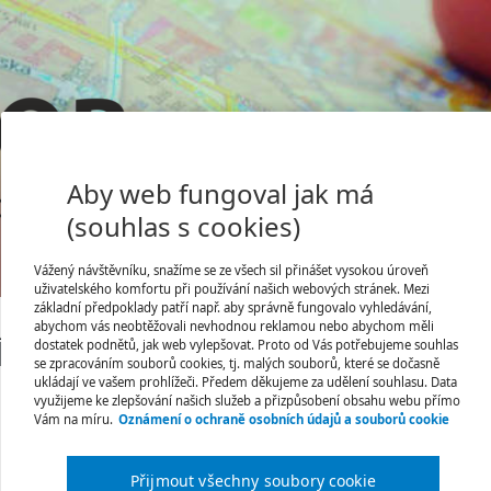
Aby web fungoval jak má
(souhlas s cookies)
Vážený návštěvníku, snažíme se ze všech sil přinášet vysokou úroveň
Jsem tu poprvé
Úvodní stránka
uživatelského komfortu při používání našich webových stránek. Mezi
základní předpoklady patří např. aby správně fungovalo vyhledávání,
abychom vás neobtěžovali nevhodnou reklamou nebo abychom měli
dka již není platná.
dostatek podnětů, jak web vylepšovat. Proto od Vás potřebujeme souhlas
se zpracováním souborů cookies, tj. malých souborů, které se dočasně
ukládají ve vašem prohlížeči. Předem děkujeme za udělení souhlasu. Data
využijeme ke zlepšování našich služeb a přizpůsobení obsahu webu přímo
Vám na míru.
Oznámení o ochraně osobních údajů a souborů cookie
Přijmout všechny soubory cookie