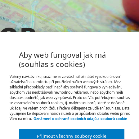
Aby web fungoval jak má
(souhlas s cookies)
Vážený návštěvníku, snažíme se ze všech sil přinášet vysokou úroveň
Jsem tu poprvé
Úvodní stránka
uživatelského komfortu při používání našich webových stránek. Mezi
základní předpoklady patří např. aby správně fungovalo vyhledávání,
abychom vás neobtěžovali nevhodnou reklamou nebo abychom měli
dka již není platná.
dostatek podnětů, jak web vylepšovat. Proto od Vás potřebujeme souhlas
se zpracováním souborů cookies, tj. malých souborů, které se dočasně
ukládají ve vašem prohlížeči. Předem děkujeme za udělení souhlasu. Data
využijeme ke zlepšování našich služeb a přizpůsobení obsahu webu přímo
Vám na míru.
Oznámení o ochraně osobních údajů a souborů cookie
Přijmout všechny soubory cookie