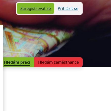
Zaregistrovat se
Přihlásit se
Hledám práci
Hledám zaměstnance