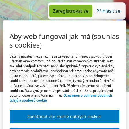
Zaregistrovat se
Přihlásit se
Aby web fungoval jak má (souhlas
s cookies)
Vážený návštěvníku, snažíme se ze všech sil přinášet vysokou úroveň
uživatelského komfortu při používání našich webových stránek. Mezi
základní předpoklady patří např. aby správně fungovalo vyhledávání,
abychom vás neobtěžovali nevhodnou reklamou nebo abychom měli
Jsem tu poprvé
Úvodní stránka
dostatek podnětů, jak web vylepšovat. Proto od Vás potřebujeme
souhlas se zpracováním souborů cookies, tj. malých souborů, které se
Hledám práci
Hledám zaměstnance
dočasně ukládají ve vašem prohlížeči. Předem děkujeme za udělení
souhlasu. Data využijeme ke zlepšování našich služeb a přizpůsobení
obsahu webu přímo Vám na míru.
Oznámení o ochraně osobních
Tato pracovní nabídka již není
údajů a souborů cookie
platná.
Zamítnout vše kromě nutných cookies
Podívejte se na
aktuální nabídku práce
.