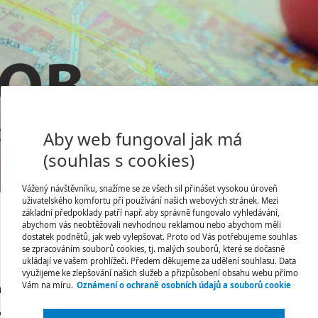
Aby web fungoval jak má
(souhlas s cookies)
Jsem tu poprvé
Úvodní stránka
Vážený návštěvníku, snažíme se ze všech sil přinášet vysokou úroveň
uživatelského komfortu při používání našich webových stránek. Mezi
základní předpoklady patří např. aby správně fungovalo vyhledávání,
abychom vás neobtěžovali nevhodnou reklamou nebo abychom měli
dostatek podnětů, jak web vylepšovat. Proto od Vás potřebujeme souhlas
se zpracováním souborů cookies, tj. malých souborů, které se dočasně
ukládají ve vašem prohlížeči. Předem děkujeme za udělení souhlasu. Data
ivítáme nového člena tý
využijeme ke zlepšování našich služeb a přizpůsobení obsahu webu přímo
Vám na míru.
Oznámení o ochraně osobních údajů a souborů cookie
dkyni