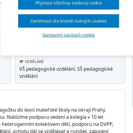
Přijmout všechny soubory cookie
Zamítnout vše kromě nutných cookies
y
Nastavení souborů cookie
ÚVAZEK
částečný úvazek
VZDĚLÁNÍ
VŠ pedagogické vzdělání, SŠ pedagogické
vzdělání
ožku do lesní mateřské školy na okraji Prahy.
ku. Nabízíme podporu vedení a kolegia v 10 let
ým heterogenním kolektivem dětí, podporu na DVPP,
ní, ochotu dál se vzdělávat a rozvíjet, zapojení