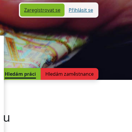
Zaregistrovat se
Přihlásit se
Hledám práci
Hledám zaměstnance
mu