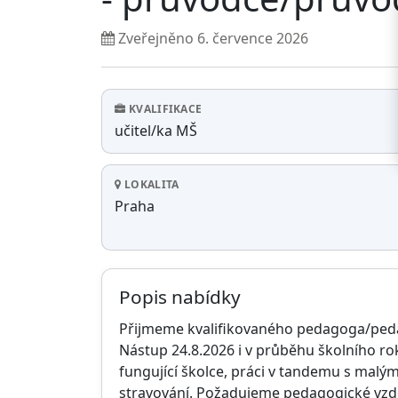
Zveřejněno
6. července 2026
Základní údaje nabídk
KVALIFIKACE
učitel/ka MŠ
LOKALITA
Praha
Popis nabídky
Přijmeme kvalifikovaného pedagoga/pedag
Nástup 24.8.2026 i v průběhu školního ro
fungující školce, práci v tandemu s mal
stravování. Požadujeme pedagogické vzdělá