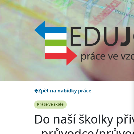
Zpět na nabídky práce
Práce ve škole
Do naší školky př
- průvodce/průvo