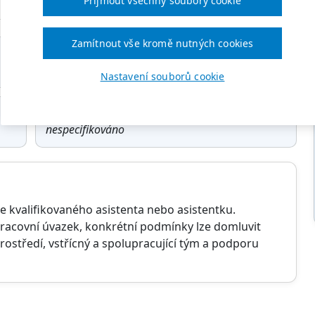
Přijmout všechny soubory cookie
y
Zamítnout vše kromě nutných cookies
ÚVAZEK
částečný úvazek
Nastavení souborů cookie
VZDĚLÁNÍ
nespecifikováno
kvalifikovaného asistenta nebo asistentku.
pracovní úvazek, konkrétní podmínky lze domluvit
prostředí, vstřícný a spolupracující tým a podporu