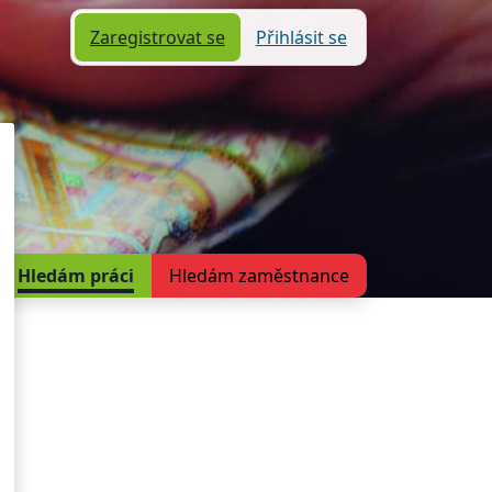
Zaregistrovat se
Přihlásit se
Hledám práci
Hledám zaměstnance