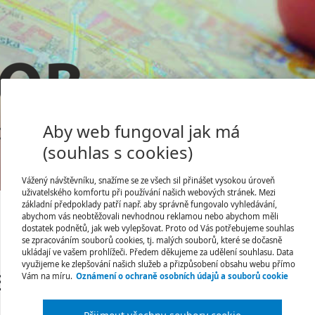
Aby web fungoval jak má
(souhlas s cookies)
Jsem tu poprvé
Vážený návštěvníku, snažíme se ze všech sil přinášet vysokou úroveň
Úvodní stránka
uživatelského komfortu při používání našich webových stránek. Mezi
základní předpoklady patří např. aby správně fungovalo vyhledávání,
abychom vás neobtěžovali nevhodnou reklamou nebo abychom měli
dostatek podnětů, jak web vylepšovat. Proto od Vás potřebujeme souhlas
se zpracováním souborů cookies, tj. malých souborů, které se dočasně
ukládají ve vašem prohlížeči. Předem děkujeme za udělení souhlasu. Data
využijeme ke zlepšování našich služeb a přizpůsobení obsahu webu přímo
a/ku
Vám na míru.
Oznámení o ochraně osobních údajů a souborů cookie