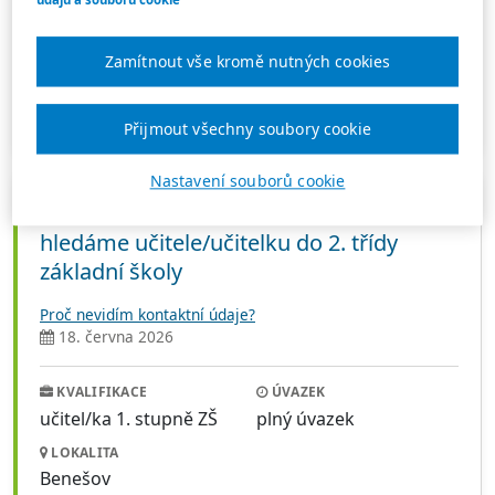
učitel/ka 1. stupně ZŠ,
plný úvazek, částečný
učitel/ka 2. stupně ZŠ,
úvazek
asistent pedagoga,
Zamítnout vše kromě nutných cookies
osobní asistent
LOKALITA
APROBACE
Praha
biologie
Přijmout všechny soubory cookie
Nastavení souborů cookie
Práce ve škole
hledáme učitele/učitelku do 2. třídy
základní školy
Proč nevidím kontaktní údaje?
18. června 2026
KVALIFIKACE
ÚVAZEK
učitel/ka 1. stupně ZŠ
plný úvazek
LOKALITA
Benešov