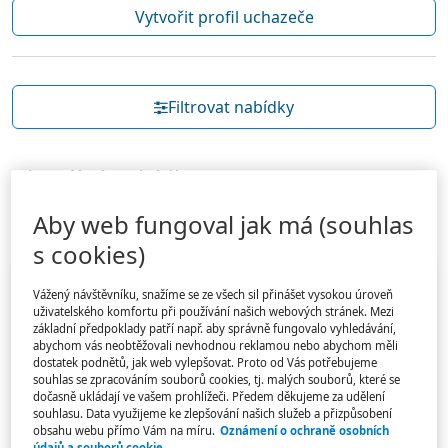
Vytvořit profil uchazeče
Filtrovat nabídky
Aktuální nabídky
40 nabídek z 40 zveřejněných
Aby web fungoval jak má (souhlas
Strana 4 z 4
s cookies)
Práce ve škole
Vážený návštěvníku, snažíme se ze všech sil přinášet vysokou úroveň
uživatelského komfortu při používání našich webových stránek. Mezi
Hledáme pedagogické pracovníky
základní předpoklady patří např. aby správně fungovalo vyhledávání,
abychom vás neobtěžovali nevhodnou reklamou nebo abychom měli
Proč nevidím kontaktní údaje?
dostatek podnětů, jak web vylepšovat. Proto od Vás potřebujeme
18. června 2026
souhlas se zpracováním souborů cookies, tj. malých souborů, které se
dočasně ukládají ve vašem prohlížeči. Předem děkujeme za udělení
souhlasu. Data využijeme ke zlepšování našich služeb a přizpůsobení
obsahu webu přímo Vám na míru.
Oznámení o ochraně osobních
KVALIFIKACE
ÚVAZEK
údajů a souborů cookie