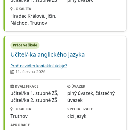
LOKALITA
Hradec Králové, Jičín,
Náchod, Trutnov
Práce ve škole
Učitel/-ka anglického jazyka
Proč nevidím kontaktní údaje?
11. června 2026
KVALIFIKACE
ÚVAZEK
učitel/ka 1. stupně ZŠ,
plný úvazek, částečný
učitel/ka 2. stupně ZŠ
úvazek
LOKALITA
SPECIALIZACE
Trutnov
cizí jazyk
APROBACE