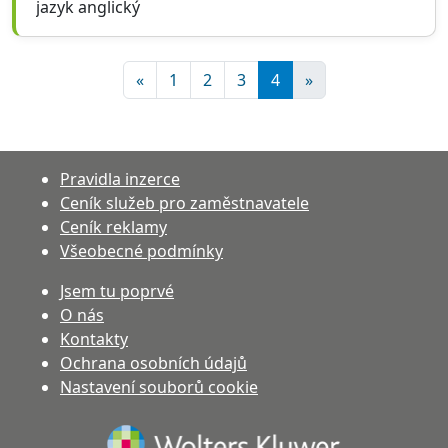
jazyk anglický
«
1
2
3
4
»
Pravidla inzerce
Ceník služeb pro zaměstnavatele
Ceník reklamy
Všeobecné podmínky
Jsem tu poprvé
O nás
Kontakty
(otevře se v novém okně)
Ochrana osobních údajů
Nastavení souborů cookie